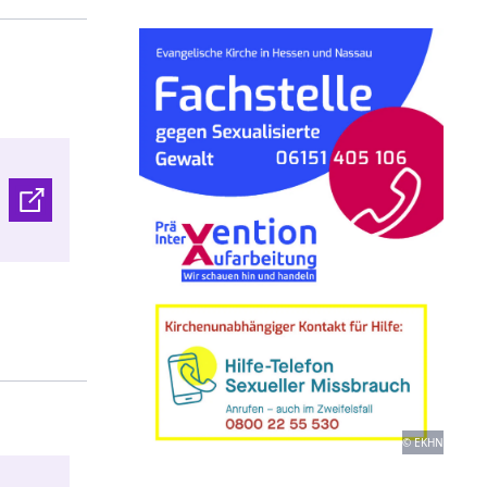
© EKHN