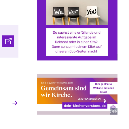
.
EKHN