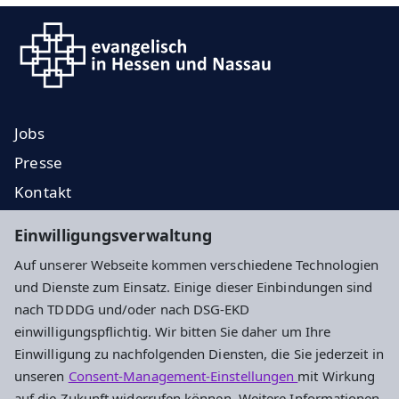
Jobs
Presse
Kontakt
EKD
Einwilligungsverwaltung
EKHN
Auf unserer Webseite kommen verschiedene Technologien
Propstei
und Dienste zum Einsatz. Einige dieser Einbindungen sind
nach TDDDG und/oder nach DSG-EKD
Impressum
Datenschutz
Cookie-Einstellungen
einwilligungspflichtig. Wir bitten Sie daher um Ihre
Einwilligung zu nachfolgenden Diensten, die Sie jederzeit in
unseren
Consent-Management-Einstellungen
mit Wirkung
auf die Zukunft widerrufen können. Weitere Informationen