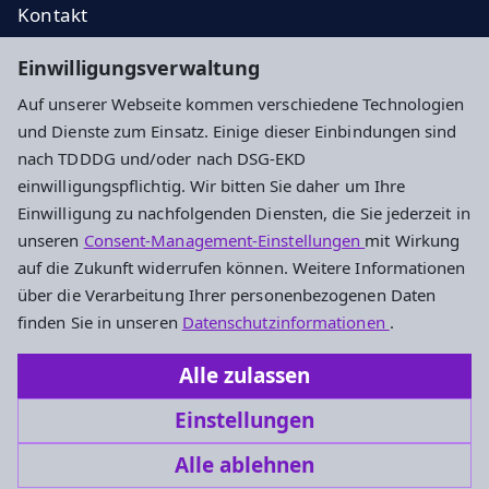
Kontakt
EKD
Einwilligungsverwaltung
EKHN
Auf unserer Webseite kommen verschiedene Technologien
Propstei
und Dienste zum Einsatz. Einige dieser Einbindungen sind
nach TDDDG und/oder nach DSG-EKD
Impressum
Datenschutz
Cookie-Einstellungen
einwilligungspflichtig. Wir bitten Sie daher um Ihre
Einwilligung zu nachfolgenden Diensten, die Sie jederzeit in
unseren
Consent-Management-Einstellungen
mit Wirkung
Evangelisches Dekanat Vogelsberg
auf die Zukunft widerrufen können. Weitere Informationen
über die Verarbeitung Ihrer personenbezogenen Daten
Fulder Tor 28
finden Sie in unseren
Datenschutzinformationen
.
36304 Alsfeld
Alle zulassen
Tel.: 06631-911490
Einstellungen
Dekanat.Vogelsberg@ekhn.de
Alle ablehnen