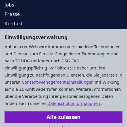
Jobs
Presse
Kontakt
EKD
Einwilligungsverwaltung
EKHN
Auf unserer Webseite kommen verschiedene Technologien
Propstei
und Dienste zum Einsatz. Einige dieser Einbindungen sind
nach TDDDG und/oder nach DSG-EKD
Impressum
Datenschutz
Cookie-Einstellungen
einwilligungspflichtig. Wir bitten Sie daher um Ihre
Einwilligung zu nachfolgenden Diensten, die Sie jederzeit in
unseren
Consent-Management-Einstellungen
mit Wirkung
Evangelisches Dekanat Vogelsberg
auf die Zukunft widerrufen können. Weitere Informationen
über die Verarbeitung Ihrer personenbezogenen Daten
Fulder Tor 28
finden Sie in unseren
Datenschutzinformationen
.
36304 Alsfeld
Alle zulassen
Tel.: 06631-911490