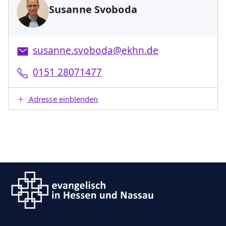
Susanne Svoboda
susanne.svoboda@ekhn.de
0151 28071477
Adresse einblenden