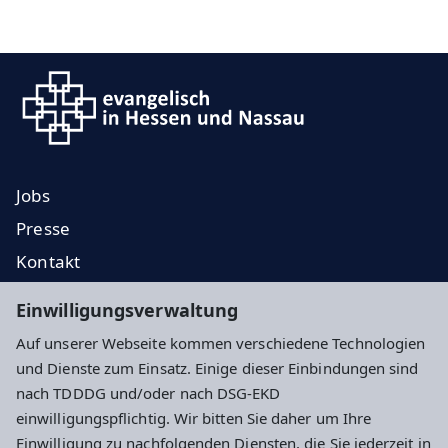
Jobs
Presse
Kontakt
EKD
Einwilligungsverwaltung
EKHN
Auf unserer Webseite kommen verschiedene Technologien
Propstei
und Dienste zum Einsatz. Einige dieser Einbindungen sind
nach TDDDG und/oder nach DSG-EKD
Impressum
Datenschutz
Cookie-Einstellungen
einwilligungspflichtig. Wir bitten Sie daher um Ihre
Einwilligung zu nachfolgenden Diensten, die Sie jederzeit in