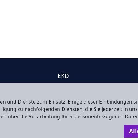
EKD
e
EKHN
kt
Propstei
en und Dienste zum Einsatz. Einige dieser Einbindungen
willigung zu nachfolgenden Diensten, die Sie jederzeit in u
nen über die Verarbeitung Ihrer personenbezogenen Daten
n
All