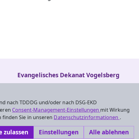
Evangelisches Dekanat Vogelsberg
Fulder Tor 28
36304 Alsfeld
 sind nach TDDDG und/oder nach DSG-EKD
Tel.: 06631-911490
nseren
Consent-Management-Einstellungen
mit Wirkung
 finden Sie in unseren
Datenschutzinformationen
.
Dekanat.Vogelsberg@ekhn.de
e zulassen
Einstellungen
Alle ablehnen