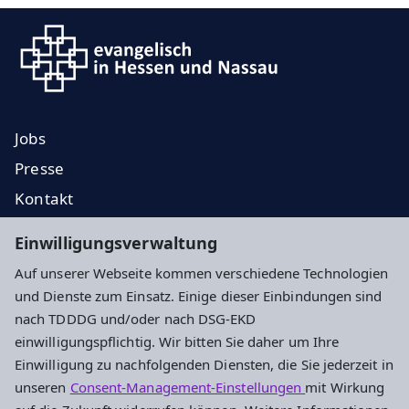
Jobs
Presse
Kontakt
EKD
Einwilligungsverwaltung
EKHN
Auf unserer Webseite kommen verschiedene Technologien
Propstei
und Dienste zum Einsatz. Einige dieser Einbindungen sind
nach TDDDG und/oder nach DSG-EKD
Impressum
Datenschutz
Cookie-Einstellungen
einwilligungspflichtig. Wir bitten Sie daher um Ihre
Einwilligung zu nachfolgenden Diensten, die Sie jederzeit in
unseren
Consent-Management-Einstellungen
mit Wirkung