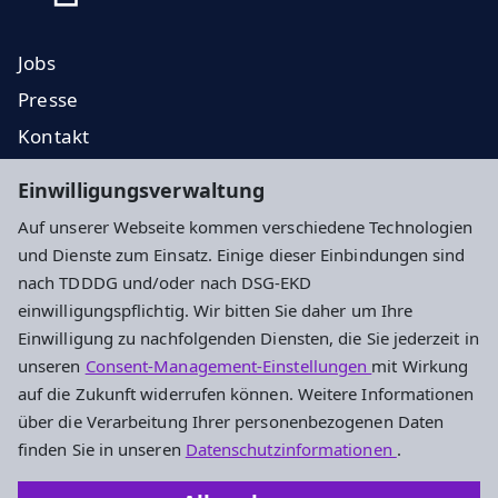
Jobs
Presse
Kontakt
EKD
Einwilligungsverwaltung
EKHN
Auf unserer Webseite kommen verschiedene Technologien
Propstei
und Dienste zum Einsatz. Einige dieser Einbindungen sind
nach TDDDG und/oder nach DSG-EKD
Impressum
Datenschutz
Cookie-Einstellungen
einwilligungspflichtig. Wir bitten Sie daher um Ihre
Einwilligung zu nachfolgenden Diensten, die Sie jederzeit in
unseren
Consent-Management-Einstellungen
mit Wirkung
Evangelisches Dekanat Vogelsberg
auf die Zukunft widerrufen können. Weitere Informationen
über die Verarbeitung Ihrer personenbezogenen Daten
Fulder Tor 28
finden Sie in unseren
Datenschutzinformationen
.
36304 Alsfeld