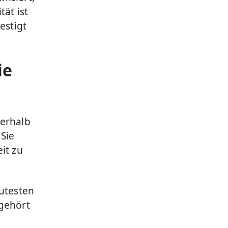
tät ist
estigt
ie
ßerhalb
 Sie
it zu
autesten
 gehört