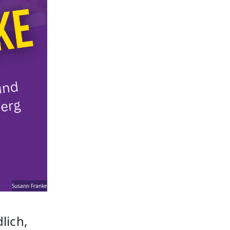
Susann Franke
lich,