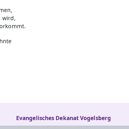
rmen,
 wird,
 vorkommt.
hnte
Evangelisches Dekanat Vogelsberg
Fulder Tor 28