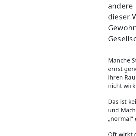
andere 
dieser 
Gewohnh
Gesellsc
Manche St
ernst ge
ihren Rau
nicht wir
Das ist k
und Macht
„normal“ 
Oft wirkt 