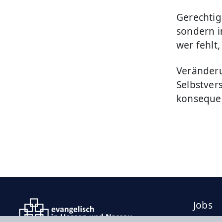
Gerechtig
sondern i
wer fehlt
Veränder
Selbstvers
konseque
Jobs