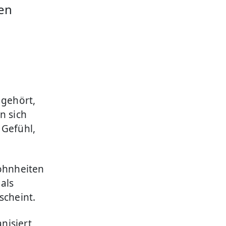
en
gehört,
n sich
 Gefühl,
wohnheiten
als
scheint.
nisiert,