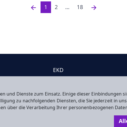
1
2
...
18
EKD
e
EKHN
kt
Propstei
en und Dienste zum Einsatz. Einige dieser Einbindungen
willigung zu nachfolgenden Diensten, die Sie jederzeit in u
nen über die Verarbeitung Ihrer personenbezogenen Daten
n
All