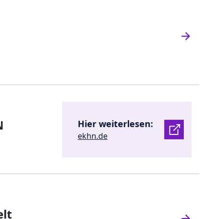
N
Hier weiterlesen:
ekhn.de
lt