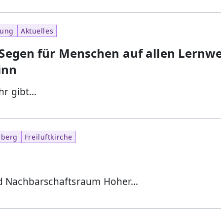
dung
Aktuelles
 Segen für Menschen auf allen Lernw
inn
hr gibt…
sberg
Freiluftkirche
n
nd Nachbarschaftsraum Hoher…