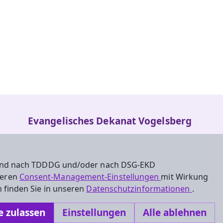
Evangelisches Dekanat Vogelsberg
Fulder Tor 28
36304 Alsfeld
 sind nach TDDDG und/oder nach DSG-EKD
Tel.: 06631-911490
nseren
Consent-Management-Einstellungen
mit Wirkung
 finden Sie in unseren
Datenschutzinformationen
.
Dekanat.Vogelsberg@ekhn.de
e zulassen
Einstellungen
Alle ablehnen