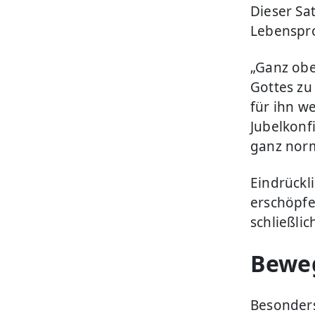
Dieser Sa
Lebenspr
„Ganz obe
Gottes zu
für ihn w
Jubelkonf
ganz norm
Eindrückl
erschöpfe
schließli
Bewe
Besonders