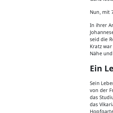
Nun, mit 
In ihrer 
Johannese
seid die 
Kratz war 
Nähe und e
Ein L
Sein Lebe
von der F
das Studi
das Vikari
Hopfgarte