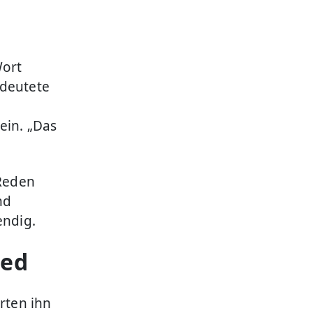
Wort
edeutete
ein. „Das
 Reden
nd
endig.
ied
rten ihn