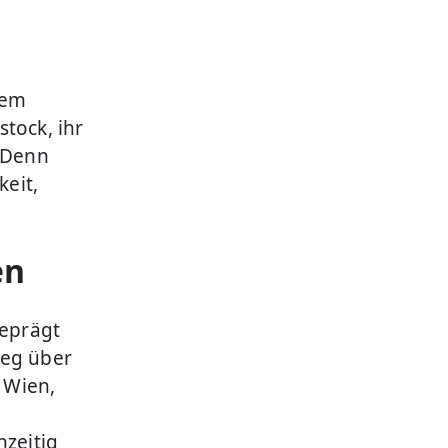
dem
tock, ihr
. Denn
keit,
en
eprägt
Weg über
 Wien,
hzeitig