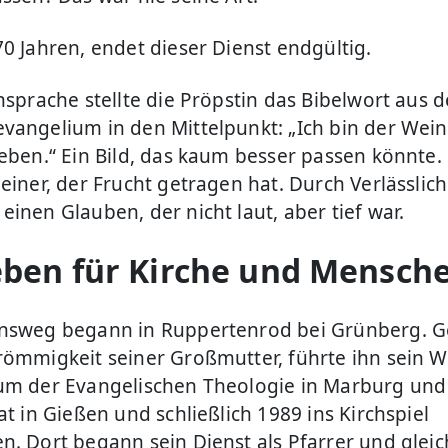
70 Jahren, endet dieser Dienst endgültig.
Ansprache stellte die Pröpstin das Bibelwort aus 
vangelium in den Mittelpunkt: „Ich bin der Weins
Reben.“ Ein Bild, das kaum besser passen könnte
einer, der Frucht getragen hat. Durch Verlässlich
inen Glauben, der nicht laut, aber tief war.
eben für Kirche und Mensch
nsweg begann in Ruppertenrod bei Grünberg. G
römmigkeit seiner Großmutter, führte ihn sein 
um der Evangelischen Theologie in Marburg und
at in Gießen und schließlich 1989 ins Kirchspiel
n. Dort begann sein Dienst als Pfarrer und gleic