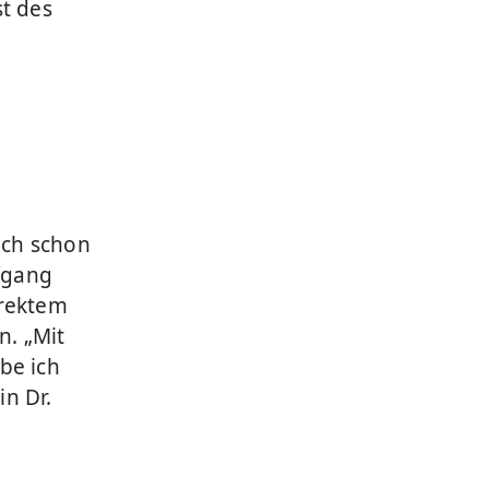
st des
ich schon
lfgang
irektem
. „Mit
be ich
n Dr.