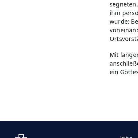
segneten. 
ihm persö
wurde: Be
voneinand
Ortsvorst
Mit lang
anschlie
ein Gotte