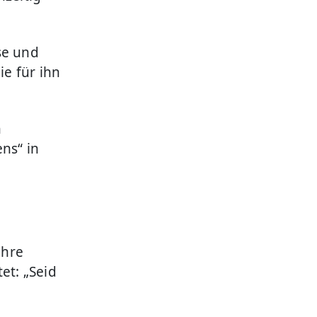
se und
e für ihn
n
ns“ in
ahre
et: „Seid