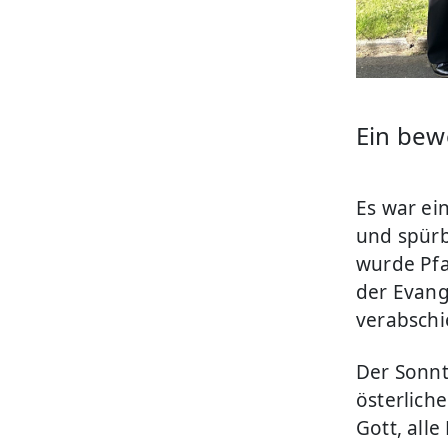
Ein bew
Es war ei
und spürb
wurde Pfa
der Evang
verabschi
Der Sonnt
österlich
Gott, alle