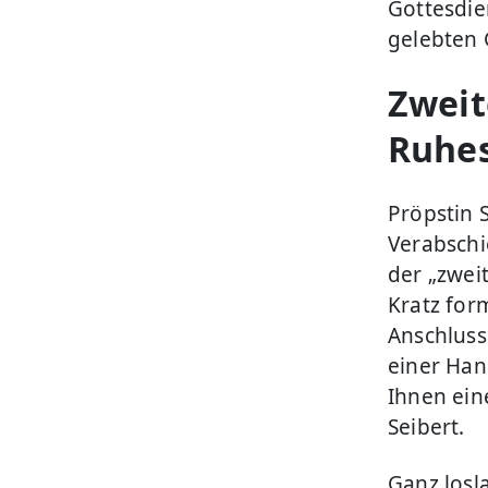
Gottesdie
gelebten 
Zweit
Ruhe
Pröpstin 
Verabschi
der „zwei
Kratz for
Anschluss
einer Han
Ihnen ein
Seibert.
Ganz losl