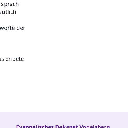
, sprach
utlich
e
ßworte der
us endete
Evangelisches Dekanat Vogelsberg