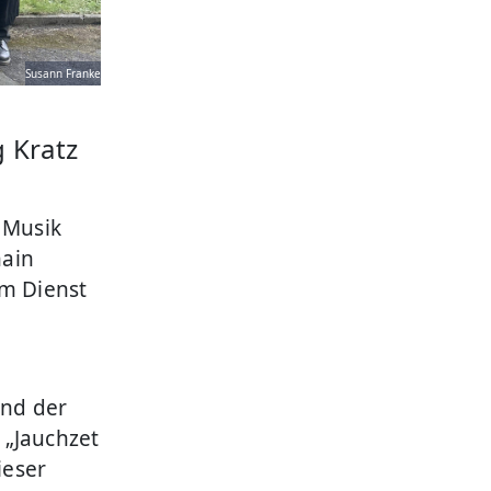
Susann Franke
 Kratz
 Musik
hain
im Dienst
und der
 „Jauchzet
ieser