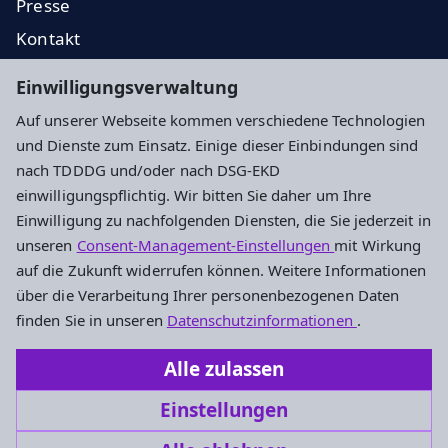
Presse
Kontakt
EKD
Einwilligungsverwaltung
EKHN
Auf unserer Webseite kommen verschiedene Technologien
Propstei
und Dienste zum Einsatz. Einige dieser Einbindungen sind
nach TDDDG und/oder nach DSG-EKD
Impressum
Datenschutz
Cookie-Einstellungen
einwilligungspflichtig. Wir bitten Sie daher um Ihre
Einwilligung zu nachfolgenden Diensten, die Sie jederzeit in
unseren
Consent-Management-Einstellungen
mit Wirkung
Evangelisches Dekanat Vogelsberg
auf die Zukunft widerrufen können. Weitere Informationen
über die Verarbeitung Ihrer personenbezogenen Daten
Fulder Tor 28
finden Sie in unseren
Datenschutzinformationen
.
36304 Alsfeld
Alle zulassen
Tel.: 06631-911490
Einstellungen
Dekanat.Vogelsberg@ekhn.de