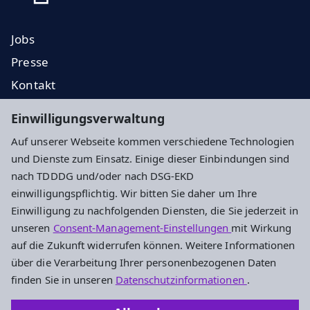
Jobs
Presse
Kontakt
EKD
Einwilligungsverwaltung
EKHN
Auf unserer Webseite kommen verschiedene Technologien
Propstei
und Dienste zum Einsatz. Einige dieser Einbindungen sind
nach TDDDG und/oder nach DSG-EKD
Impressum
Datenschutz
Cookie-Einstellungen
einwilligungspflichtig. Wir bitten Sie daher um Ihre
Einwilligung zu nachfolgenden Diensten, die Sie jederzeit in
unseren
Consent-Management-Einstellungen
mit Wirkung
Evangelisches Dekanat Vogelsberg
auf die Zukunft widerrufen können. Weitere Informationen
über die Verarbeitung Ihrer personenbezogenen Daten
Fulder Tor 28
finden Sie in unseren
Datenschutzinformationen
.
36304 Alsfeld